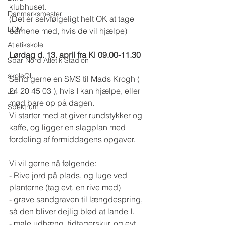
klubhuset.
Danmarksmester
(Det er selvfølgeligt helt OK at tage 
LDM
børnene med, hvis de vil hjælpe) 
Atletikskole
Lørdag d. 13. april fra Kl 09.00-11.30
Spar Nord Atletik Stadion
skoleOL
Send gerne en SMS til Mads Krogh ( 
24 20 45 03 ), hvis I kan hjælpe, eller 
Jul
mød bare op på dagen. 
Spektrum
Vi starter med at giver rundstykker og 
kaffe, og ligger en slagplan med 
fordeling af formiddagens opgaver.
Vi vil gerne nå følgende:
- Rive jord på plads, og luge ved 
planterne (tag evt. en rive med)
- grave sandgraven til længdespring, 
så den bliver dejlig blød at lande I. 
- male udhæng, tidtagerskur, og evt. 