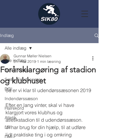
Indlæg
Alle indlæg
Gunnar Møller Nielsen
Alle indlæg
31. mar. 2019
1 min læsning
Forårsklargøring af stadion
Sjov Fredag
og klubhuset
Sæby Fritidscenter
DGI
Så er vi klar til udendørssæsonen 2019
Indendørssæson
Efter en lang vinter, skal vi have 
Halrekord
klargjort vores klubhus og 
Atletik
atletikstadion til d udendørssæson. 
Vi har brug for din hjælp, til at udføre 
LM
lidt praktiske ting i og omkring 
DMU