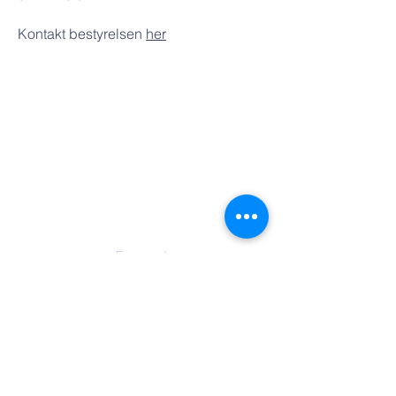
Kontakt bestyrelsen
her
Kontakt
Formand
Gunnar Møller Nielsen
61 11 45 02
Social
Addresse