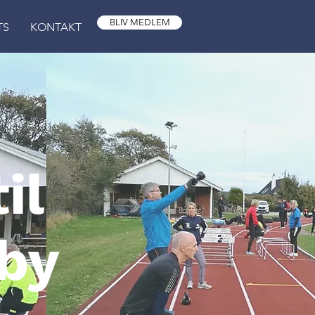
BLIV MEDLEM
TS
KONTAKT
il
æby