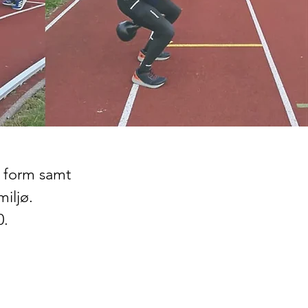
e form samt
iljø.
0.