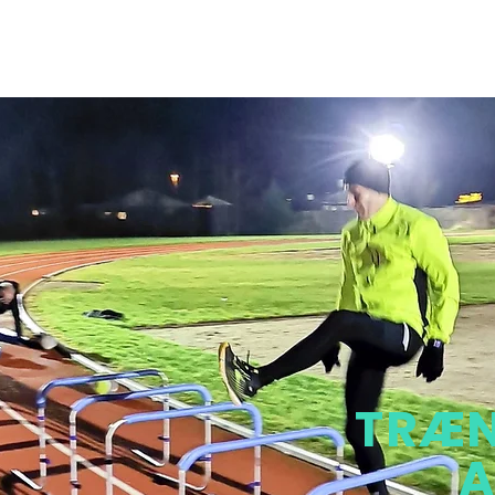
TRÆN
A