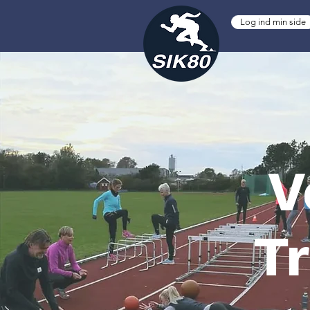
Log ind min side
V
Tr