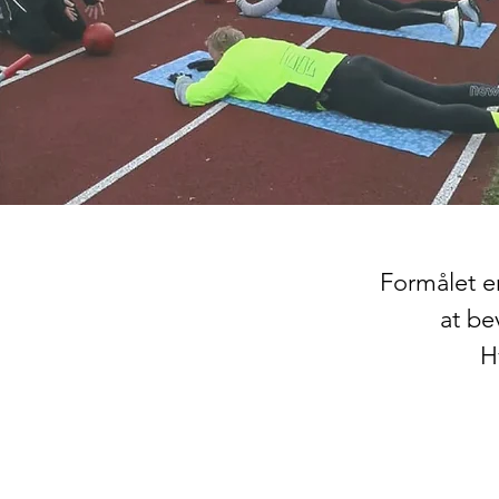
Formålet er
at be
H