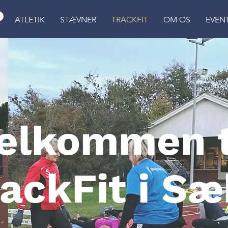
ATLETIK
STÆVNER
TRACKFIT
OM OS
EVEN
elkommen t
ackFit i S