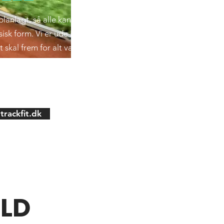
lanlagt, så alle kan
isk form. Vi er ude i alt
it skal frem for alt være
glæder dig til næste
ingstime.
rackfit.dk
LD