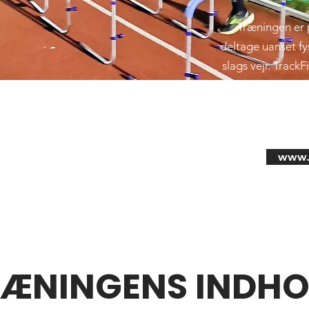
Træningen er p
deltage uanset fys
slags vejr. TrackF
sjovt, så du 
træn
www.t
RÆNINGENS INDHO