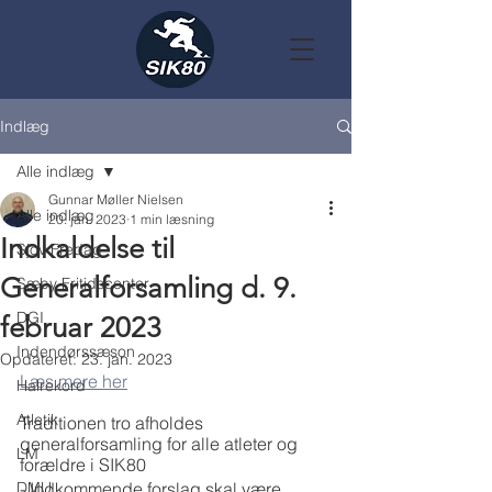
Indlæg
Alle indlæg
Gunnar Møller Nielsen
Alle indlæg
20. jan. 2023
1 min læsning
Indkaldelse til
Sjov Fredag
Generalforsamling d. 9.
Sæby Fritidscenter
DGI
februar 2023
Indendørssæson
Opdateret:
23. jan. 2023
Læs mere her
Halrekord
Atletik
Traditionen tro afholdes 
generalforsamling for alle atleter og 
LM
forældre i SIK80
DMU
- Indkommende forslag skal være 