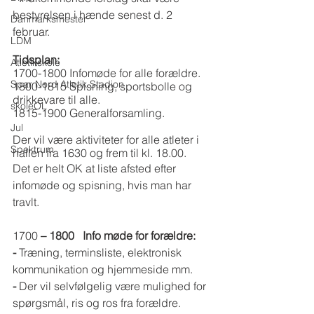
bestyrelsen i hænde senest d. 2 
Danmarksmester
februar.
LDM
Tidsplan:
Atletikskole
1700-1800 ​Infomøde for alle forældre.
Spar Nord Atletik Stadion
1800-1815 ​Spisning, sportsbolle og 
drikkevare til alle.
skoleOL
1815-1900 ​Generalforsamling.
Jul
Der vil være aktiviteter for alle atleter i 
Spektrum
hallen fra 1630 og frem til kl. 18.00.
Det er helt OK at liste afsted efter 
infomøde og spisning, hvis man har 
travlt.
1700 
– 1800   Info møde for forældre:
- 
Træning, terminsliste, elektronisk 
kommunikation og hjemmeside mm.
- 
Der vil selvfølgelig være mulighed for 
spørgsmål,
ris og ros fra forældre.