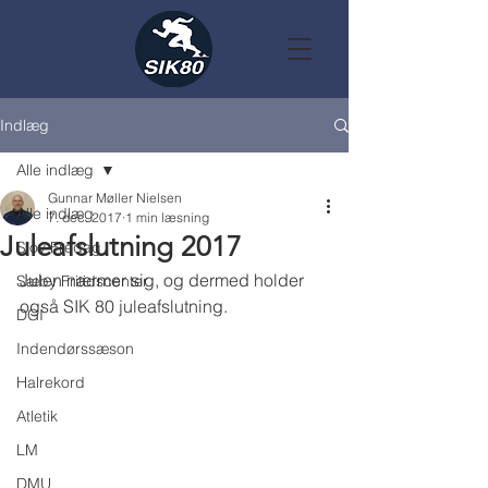
Indlæg
Alle indlæg
Gunnar Møller Nielsen
Alle indlæg
7. dec. 2017
1 min læsning
Juleafslutning 2017
Sjov Fredag
Julen nærmer sig, og dermed holder 
Sæby Fritidscenter
også SIK 80 juleafslutning.
DGI
Indendørssæson
Halrekord
Atletik
LM
DMU