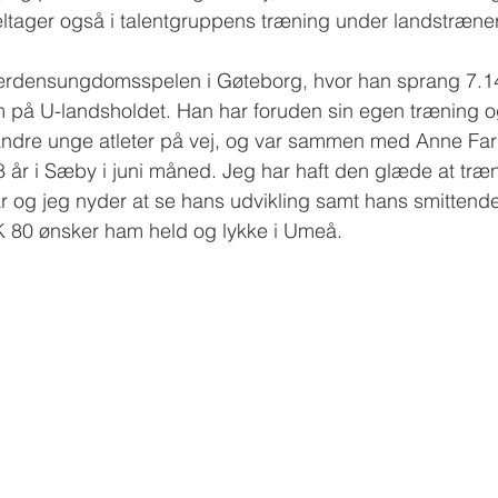
eltager også i talentgruppens træning under landstræne
 Verdensungdomsspelen i Gøteborg, hvor han sprang 7.1
am på U-landsholdet. Han har foruden sin egen træning 
 andre unge atleter på vej, og var sammen med Anne Far
– 8 år i Sæby i juni måned. Jeg har haft den glæde at træ
r og jeg nyder at se hans udvikling samt hans smittend
IK 80 ønsker ham held og lykke i Umeå. 