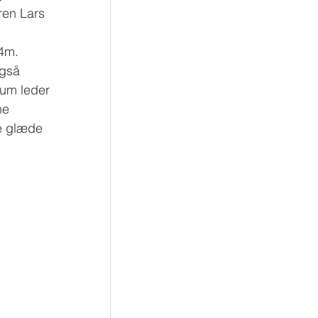
ren Lars 
4m. 
også 
um leder 
ne 
e glæde 