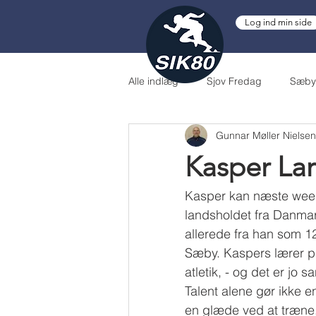
Log ind min side
Alle indlæg
Sjov Fredag
Sæby 
Gunnar Møller Nielsen
DMU
Danmarksmester
Kasper La
Spektrum
Kasper kan næste week
landsholdet fra Danmar
allerede fra han som 12
Sæby. Kaspers lærer på
atletik, - og det er jo
Talent alene gør ikke 
en glæde ved at træne,