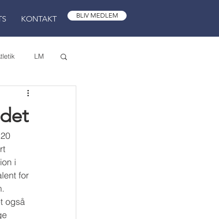
BLIV MEDLEM
TS
KONTAKT
tletik
LM
Jul
det
 20 
t 
on i 
ent for 
m.
t også 
ge 