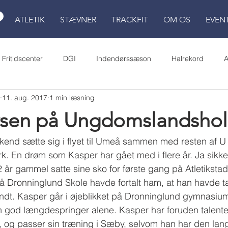
ATLETIK
STÆVNER
TRACKFIT
OM OS
EVEN
Fritidscenter
DGI
Indendørssæson
Halrekord
A
11. aug. 2017
1 min læsning
LDM
Atletikskole
Spar Nord Atletik Stadion
skoleOL
rsen på Ungdomslandshol
end sætte sig i flyet til Umeå sammen med resten af U
k. En drøm som Kasper har gået med i flere år. Ja sikker
 år gammel satte sine sko for første gang på Atletikstadi
 Dronninglund Skole havde fortalt ham, at han havde tal
 sandt. Kasper går i øjeblikket på Dronninglund gymnasiu
en god længdespringer alene. Kasper har foruden talente
 og passer sin træning i Sæby, selvom han har den lan