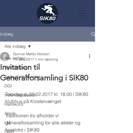
Indlæg
Alle indlæg
Gunnar Møller Nielsen
Alle indlæg
15. jan. 2017
1 min læsning
Invitation til
Sjov Fredag
Generalforsamling i SIK80
Sæby Fritidscenter
DGI
Torsdag d. 09.02.2017 kl. 18.00 i SIK80 
Indendørssæson
klubhus på Klostervænget
Halrekord
Atletik
Traditionen tro afholder vi 
generalforsamling for alle atleter og 
LM
forældre i SIK80.
DMU