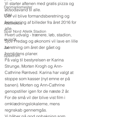
Vi starter aftenen med gratis pizza og 
Danmarksmester
øl/sodavand til alle.
LDM
Der vil blive formandsberetning og 
fremvisning af billeder fra året 2016 for 
Atletikskole
alle.
Spar Nord Atletik Stadion
Hvert udvalg - trænere, løb, stadion, 
skoleOL
Sjov Fredag og økonomi vil lave en lille 
beretning om året der gået og 
Jul
fremtidens planer.
Spektrum
På valg til bestyrelsen er Karina 
Strunge, Morten Krogh og Ann-
Cathrine Røntved. Karina har valgt at 
stoppe som kasser (nyt emne er på 
banen). Morten og Ann-Cathrine 
genopstiller igen for de næste 2 år.
For de små vil der blive vist film i 
omklædningslokalerne, mens 
regnskab gennemgås.
Vi håber på god opbakning som 