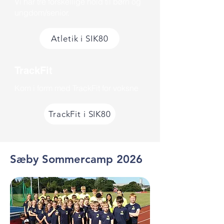
Vi har tre forskellige hold til børn og
ungdom/senior.
Atletik i SIK80
TrackFit
Kom i form med TrackFit for voksne
TrackFit i SIK80
Sæby Sommercamp 2026