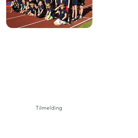
Sommercampen
Kom og vær med til et par sjove
dage på atletikstadion med masser
af atletik.
Vi hygger os i dagene 29/6 - 1/7
2026
Tilmelding er åben til fredag d. 19.
juni kl. 23.00
Tilmelding