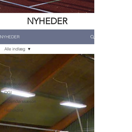
NYHEDER
NYHEDER
Alle indlæg
Alle indlæg
Sjov Fredag
Sæby
Fritidscenter
DGI
Indendørssæson
Halrekord
Atletik
LM