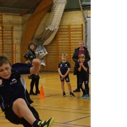
DMU
Danmarksmester
LDM
Atletikskole
Spar Nord
Atletik Stadion
skoleOL
Jul
Spektrum