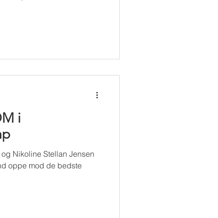
DM i
mp
 og Nikoline Stellan Jensen
end oppe mod de bedste