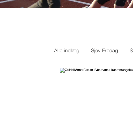
Alle indlæg
Sjov Fredag
S
LM
DMU
Danmarksm
Jul
Spektrum