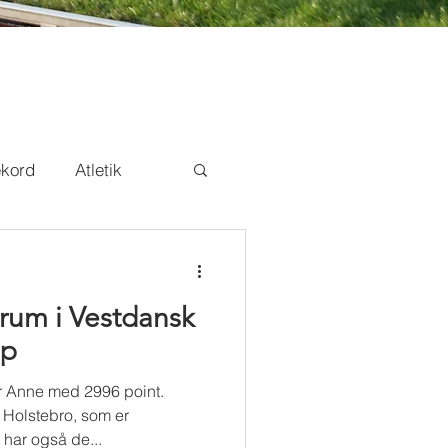
ekord
Atletik
dion
skoleOL
arum i Vestdansk
mp
or Anne med 2996 point.
Holstebro, som er
har også de...