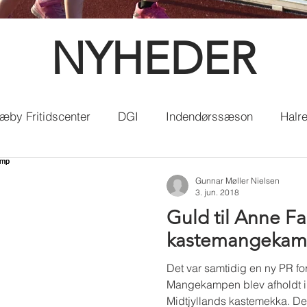
NYHEDER
æby Fritidscenter
DGI
Indendørssæson
Halr
ester
LDM
Atletikskole
Spar Nord Atletik Sta
Gunnar Møller Nielsen
3. jun. 2018
Guld til Anne F
kastemangeka
Det var samtidig en ny PR f
Mangekampen blev afholdt i 
Midtjyllands kastemekka. De 