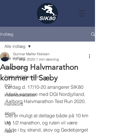
Indlæg
Alle indlæg
Gunnar Møller Nielsen
Alle indlæg
17. sep. 2020
1 min læsning
Aalborg Halvmarathon
Sjov Fredag
kommer til Sæby
Sæby Fritidscenter
DGI
Lørdag d. 17/10-20 arrangerer SIK80 
Atletik sammen med DGI Nordjylland, 
Indendørssæson
Aalborg Halvmarathon Test Run 2020. 
Halrekord
Atletik
Det er muligt at deltage både på 10 km 
og 1/2 marathon, og ruten vil være 
LM
både i by, strand, skov og Gedebjerget 
DMU