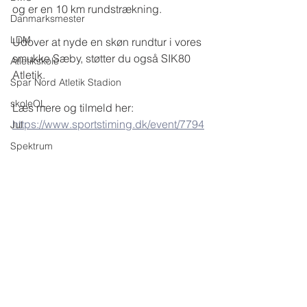
og er en 10 km rundstrækning.
Danmarksmester
LDM
Udover at nyde en skøn rundtur i vores 
smukke Sæby, støtter du også SIK80 
Atletikskole
Atletik.
Spar Nord Atletik Stadion
skoleOL
Læs mere og tilmeld her: 
https://www.sportstiming.dk/event/7794
Jul
Spektrum