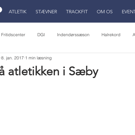
ATLETIK
STÆVNER
TRACKFIT
OM OS
EVEN
Fritidscenter
DGI
Indendørssæson
Halrekord
A
8. jan. 2017
1 min læsning
LDM
Atletikskole
Spar Nord Atletik Stadion
skoleOL
på atletikken i Sæby