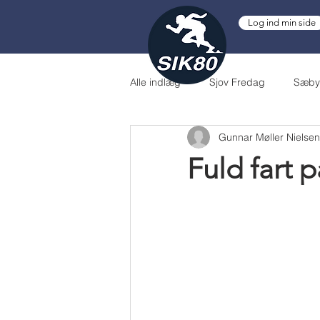
Log ind min side
Alle indlæg
Sjov Fredag
Sæby 
Gunnar Møller Nielsen
DMU
Danmarksmester
Fuld fart 
Spektrum